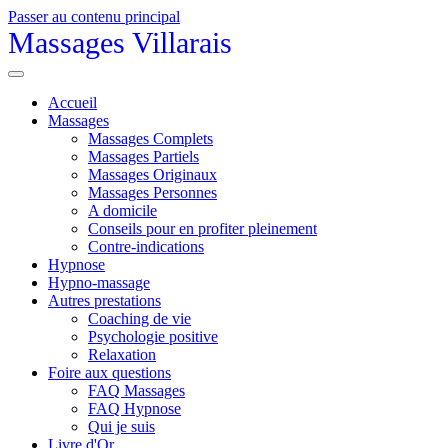
Passer au contenu principal
Massages Villarais
Accueil
Massages
Massages Complets
Massages Partiels
Massages Originaux
Massages Personnes
A domicile
Conseils pour en profiter pleinement
Contre-indications
Hypnose
Hypno-massage
Autres prestations
Coaching de vie
Psychologie positive
Relaxation
Foire aux questions
FAQ Massages
FAQ Hypnose
Qui je suis
Livre d'Or