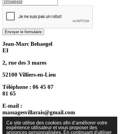
Envoyer le formulaire
Jean-Marc Behaegel
EI
2, rue des 3 mares
52100 Villiers-en-Lieu
Téléphone : 06 45 07
81 65
E-mail :
massagesvillarais@gmail.com
Ce site utilise des cookies afin d’améliorer votre
Facebook :
expérience utilisateur et vous proposer des
massagesvillarais52100
annonces personnalisées. En continuant d'utiliser