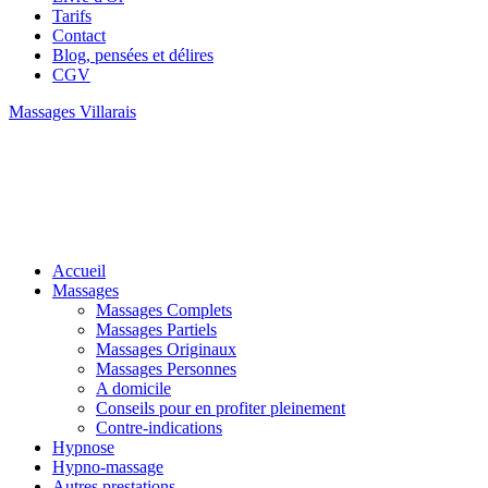
Tarifs
Contact
Blog, pensées et délires
CGV
Massages Villarais
Accueil
Massages
Massages Complets
Massages Partiels
Massages Originaux
Massages Personnes
A domicile
Conseils pour en profiter pleinement
Contre-indications
Hypnose
Hypno-massage
Autres prestations